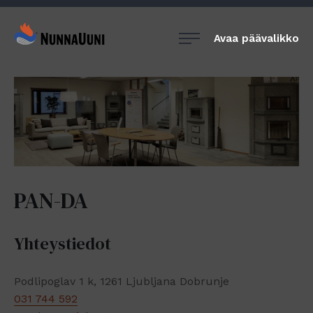
Siirry
suoraan
NunnaUuni
Avaa päävalikko
sisältöön
Sydämestään
aito
suomalainen
vuolukivitakka
PAN-DA
Yhteystiedot
Podlipoglav 1 k, 1261 Ljubljana Dobrunje
031 744 592