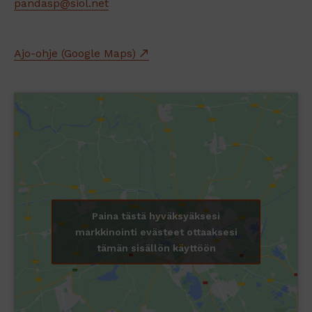
pandasp@siol.net
Ajo-ohje (Google Maps)
Paina tästä hyväksyäksesi
markkinointi evästeet ottaaksesi
tämän sisällön käyttöön